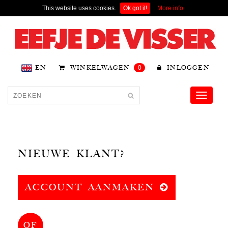
This website uses cookies.
Ok got it!
More info
EN
WINKELWAGEN
0
INLOGGEN
Toggle
navigati
NIEUWE KLANT?
ACCOUNT AANMAKEN
OF